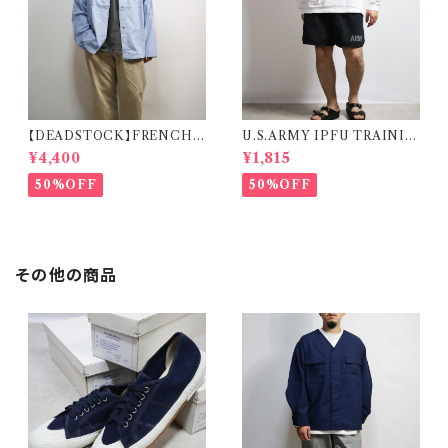
【DEADSTOCK】FRENCH
U.S.ARMY IPFU TRAININ
MILITARY SLEEPING SHI
G SHORTS 米軍 トレーニング
¥4,400
¥1,815
RT フランス軍 スリーピングシャ
ショーツ
ツ デッドストック
50%OFF
50%OFF
その他の商品