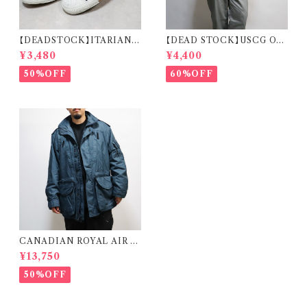
【DEADSTOCK】ITARIAN
【DEAD STOCK】USCG OD
MILITARY M.M. DECK S
U SHIRT REMAKE CARDI
¥3,480
¥4,400
HOES イタリア海軍 デッキシュ
GAN 米国沿岸警備隊 オペレー
ーズ 箱付き デッドストック
ションジャケット リメイク カーデ
50%OFF
60%OFF
ィガン
CANADIAN ROYAL AIR F
ORCE COLD & WET WEA
¥13,750
THER PARKA カナディアンゴ
アテックス カナダ軍 ロイヤルエ
50%OFF
アフォース