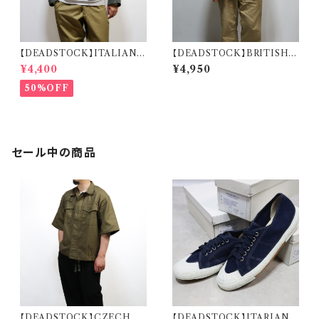
【DEADSTOCK】ITALIAN A
【DEADSTOCK】BRITISH A
IR FORCE PILOT JACKET
RMY TROPICAL COMBA
¥4,400
¥4,950
イタリア軍 エアフォース パイロ
T JACKET DESERT DPM
ットジャケット
イギリス軍 トロピカルコンバット
50%OFF
ジャケット デザートDPM デッド
ストック
セール中の商品
【DEADSTOCK】CZECH A
【DEADSTOCK】ITARIAN