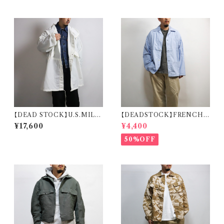
【DEAD STOCK】U.S.MILIT
【DEADSTOCK】FRENCH
ARY SNOW CAMO PARKA
MILITARY SLEEPING SHI
¥17,600
¥4,400
米軍 スノーカモ パーカー デッド
RT フランス軍 スリーピングシャ
ストック
ツ デッドストック
50%OFF