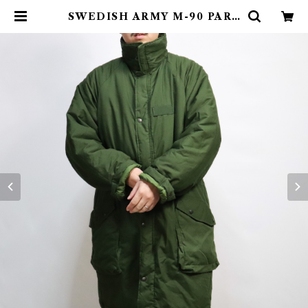
SWEDISH ARMY M-90 PARK
A LATE MODEL スウェーデン軍
M90 パーカー 後期 | CADAL8