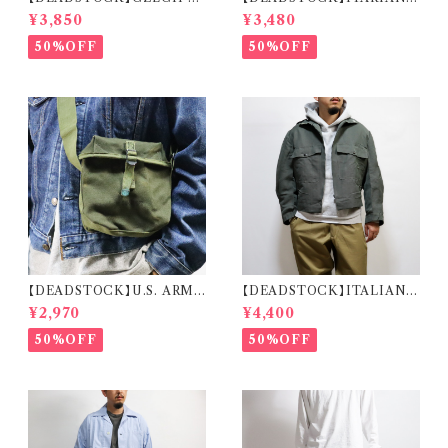
RMY REMAKE HALF SLEE
MILITARY M.M. DECK S
¥3,850
¥3,480
VE SHIRT チェコ軍 リメイク
HOES イタリア海軍 デッキシュ
ハーフスリーブ シャツ
ーズ 箱付き デッドストック
50%OFF
50%OFF
【DEADSTOCK】U.S. ARMY
【DEADSTOCK】ITALIAN A
CW-502 RADIO TRANSMI
IR FORCE PILOT JACKET
¥2,970
¥4,400
SSION CABLE BAG 米軍 ラ
イタリア軍 エアフォース パイロ
ジオケーブルバッグ
ットジャケット
50%OFF
50%OFF