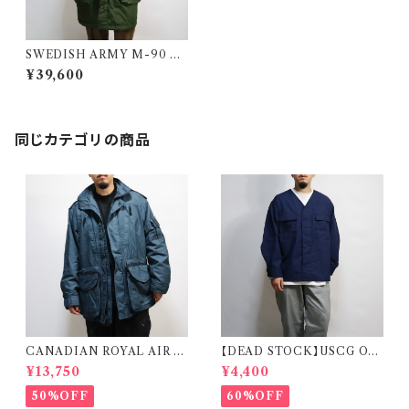
SWEDISH ARMY M-90 PA
RKA LATE MODEL スウェー
¥39,600
デン軍 M90 パーカー 後期
同じカテゴリの商品
CANADIAN ROYAL AIR F
【DEAD STOCK】USCG OD
ORCE COLD & WET WEA
U SHIRT REMAKE CARDI
¥13,750
¥4,400
THER PARKA カナディアンゴ
GAN 米国沿岸警備隊 オペレー
アテックス カナダ軍 ロイヤルエ
ションジャケット リメイク カーデ
50%OFF
60%OFF
アフォース
ィガン