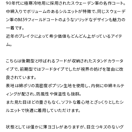
90年代に極寒冷地用に採用されたスウェーデン軍の名作コート。
中綿入りでボリュームのあるシルエットが特徴で、同じスウェーデ
ン軍のM59フィールドコートのようなソリッドなデザインも魅力の
一着です。
近年のブレイクによって希少価値もどんどん上がっているアイテ
ム。
こちらは後期型と呼ばれるフードが収納されたスタンドカラータ
イプで、前期型ではフードタイプでしたが視界の妨げを理由に改
良されています。
表地は綿ポリの高密度ポプリン生地を使用し、内側に中綿キルテ
ィングが配され、防風性や保温性も抜群。
また見た目ほどの重さもなく、ソフトな着心地とざっくりとしたシ
ルエットで快適に着用していただけます。
状態としては僅かに薄ヨゴレがありますが、目立つキズのないグ