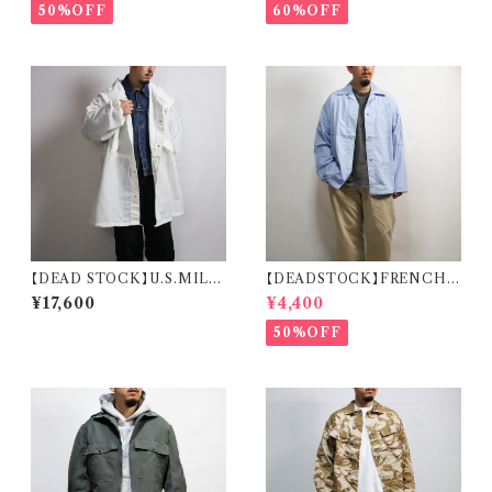
アテックス カナダ軍 ロイヤルエ
ションジャケット リメイク カーデ
50%OFF
60%OFF
アフォース
ィガン
【DEAD STOCK】U.S.MILIT
【DEADSTOCK】FRENCH
ARY SNOW CAMO PARKA
MILITARY SLEEPING SHI
¥17,600
¥4,400
米軍 スノーカモ パーカー デッド
RT フランス軍 スリーピングシャ
ストック
ツ デッドストック
50%OFF