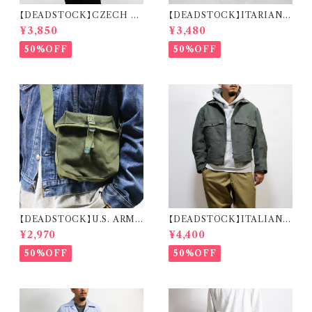
【DEADSTOCK】CZECH A
【DEADSTOCK】ITARIAN
RMY REMAKE HALF SLEE
MILITARY M.M. DECK S
¥3,850
¥3,480
VE SHIRT チェコ軍 リメイク
HOES イタリア海軍 デッキシュ
ハーフスリーブ シャツ
ーズ 箱付き デッドストック
50%OFF
50%OFF
【DEADSTOCK】U.S. ARMY
【DEADSTOCK】ITALIAN A
CW-502 RADIO TRANSMI
IR FORCE PILOT JACKET
¥2,970
¥4,400
SSION CABLE BAG 米軍 ラ
イタリア軍 エアフォース パイロ
ジオケーブルバッグ
ットジャケット
50%OFF
50%OFF