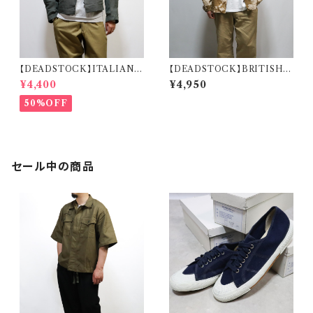
【DEADSTOCK】ITALIAN A
【DEADSTOCK】BRITISH A
IR FORCE PILOT JACKET
RMY TROPICAL COMBA
¥4,400
¥4,950
イタリア軍 エアフォース パイロ
T JACKET DESERT DPM
ットジャケット
イギリス軍 トロピカルコンバット
50%OFF
ジャケット デザートDPM デッド
ストック
セール中の商品