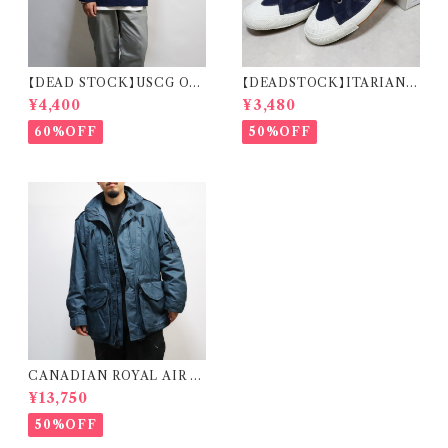
【DEAD STOCK】USCG OD
【DEADSTOCK】ITARIAN
U SHIRT REMAKE CARDI
MILITARY M.M. DECK S
¥4,400
¥3,480
GAN 米国沿岸警備隊 オペレー
HOES イタリア海軍 デッキシュ
ションジャケット リメイク カーデ
ーズ 箱付き デッドストック
60%OFF
50%OFF
ィガン
CANADIAN ROYAL AIR F
ORCE COLD & WET WEA
¥13,750
THER PARKA カナディアンゴ
アテックス カナダ軍 ロイヤルエ
50%OFF
アフォース