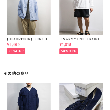
【DEADSTOCK】FRENCH
U.S.ARMY IPFU TRAININ
MILITARY SLEEPING SHI
G SHORTS 米軍 トレーニング
¥4,400
¥1,815
RT フランス軍 スリーピングシャ
ショーツ
ツ デッドストック
50%OFF
50%OFF
その他の商品