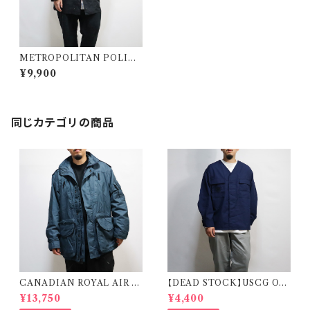
METROPOLITAN POLICE
WATERPROOF JACKET イ
¥9,900
ギリス警察 メトロポリタンポリ
ス ウォータープルーフ ジャケッ
ト
同じカテゴリの商品
CANADIAN ROYAL AIR F
【DEAD STOCK】USCG OD
ORCE COLD & WET WEA
U SHIRT REMAKE CARDI
¥13,750
¥4,400
THER PARKA カナディアンゴ
GAN 米国沿岸警備隊 オペレー