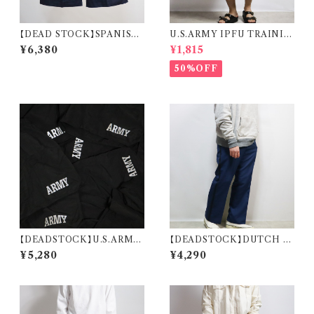
【DEAD STOCK】SPANISH
U.S.ARMY IPFU TRAININ
POSTAL SERVICE WORK
G SHORTS 米軍 トレーニング
¥6,380
¥1,815
SHORTS BY FECSA スペイ
ショーツ
ン郵政公社 CORREOS ショー
50%OFF
ツ
【DEADSTOCK】U.S.ARMY
【DEADSTOCK】DUTCH P
IPFU TRAINING SHORTS
OLICE SIDE LINE TROUS
¥5,280
¥4,290
米軍 トレーニングショーツ デッ
ERS オランダ警察 サイドライン
ドストック
パンツ