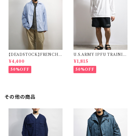
【DEADSTOCK】FRENCH
U.S.ARMY IPFU TRAININ
MILITARY SLEEPING SHI
G SHORTS 米軍 トレーニング
¥4,400
¥1,815
RT フランス軍 スリーピングシャ
ショーツ
ツ デッドストック
50%OFF
50%OFF
その他の商品