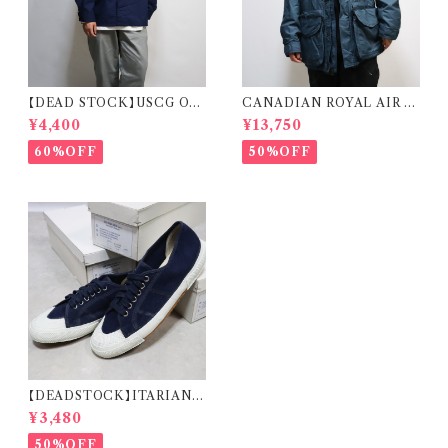
【DEAD STOCK】USCG OD
CANADIAN ROYAL AIR F
U SHIRT REMAKE CARDI
ORCE COLD & WET WEA
¥4,400
¥13,750
GAN 米国沿岸警備隊 オペレー
THER PARKA カナディアンゴ
ションジャケット リメイク カーデ
アテックス カナダ軍 ロイヤルエ
60%OFF
50%OFF
ィガン
アフォース
【DEADSTOCK】ITARIAN
MILITARY M.M. DECK S
¥3,480
HOES イタリア海軍 デッキシュ
ーズ 箱付き デッドストック
50%OFF