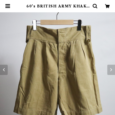
60's BRITISH ARMY KHAKI
DRILL SHORTS イギリス軍 カー
キドリル ショーツ | CADAL8