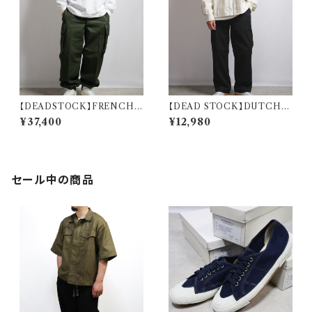
【DEADSTOCK】FRENCH
【DEAD STOCK】DUTCH
AIR FORCE M-47 CARGO
MILITARY CHINOS BLAC
¥37,400
¥12,980
PANTS フランス空軍 M47 カ
K OVERDYE オランダ軍 チノ
ーゴパンツ カスタム
黒染め
セール中の商品