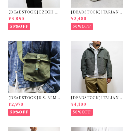
【DEADSTOCK】CZECH A
【DEADSTOCK】ITARIAN
RMY REMAKE HALF SLEE
MILITARY M.M. DECK S
¥3,850
¥3,480
VE SHIRT チェコ軍 リメイク
HOES イタリア海軍 デッキシュ
ハーフスリーブ シャツ
ーズ 箱付き デッドストック
50%OFF
50%OFF
【DEADSTOCK】U.S. ARMY
【DEADSTOCK】ITALIAN A
CW-502 RADIO TRANSMI
IR FORCE PILOT JACKET
¥2,970
¥4,400
SSION CABLE BAG 米軍 ラ
イタリア軍 エアフォース パイロ
ジオケーブルバッグ
ットジャケット
50%OFF
50%OFF