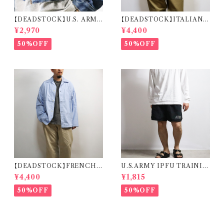
【DEADSTOCK】U.S. ARMY
【DEADSTOCK】ITALIAN A
CW-502 RADIO TRANSMI
IR FORCE PILOT JACKET
¥2,970
¥4,400
SSION CABLE BAG 米軍 ラ
イタリア軍 エアフォース パイロ
ジオケーブルバッグ
ットジャケット
50%OFF
50%OFF
【DEADSTOCK】FRENCH
U.S.ARMY IPFU TRAININ
MILITARY SLEEPING SHI
G SHORTS 米軍 トレーニング
¥4,400
¥1,815
RT フランス軍 スリーピングシャ
ショーツ
ツ デッドストック
50%OFF
50%OFF