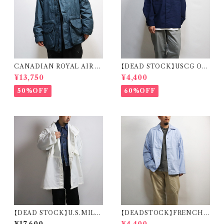
CANADIAN ROYAL AIR F
【DEAD STOCK】USCG OD
ORCE COLD & WET WEA
U SHIRT REMAKE CARDI
¥13,750
¥4,400
THER PARKA カナディアンゴ
GAN 米国沿岸警備隊 オペレー
アテックス カナダ軍 ロイヤルエ
ションジャケット リメイク カーデ
50%OFF
60%OFF
アフォース
ィガン
【DEAD STOCK】U.S.MILIT
【DEADSTOCK】FRENCH
ARY SNOW CAMO PARKA
MILITARY SLEEPING SHI