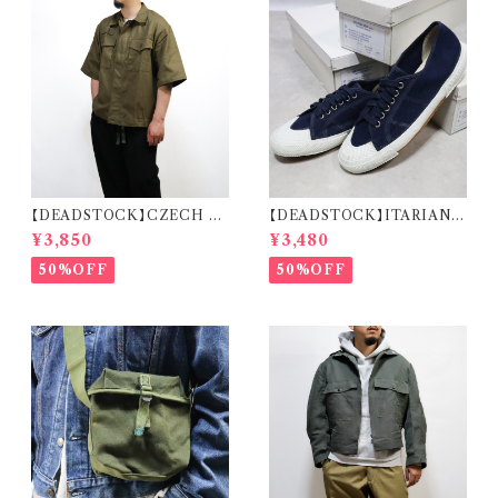
【DEADSTOCK】CZECH A
【DEADSTOCK】ITARIAN
RMY REMAKE HALF SLEE
MILITARY M.M. DECK S
¥3,850
¥3,480
VE SHIRT チェコ軍 リメイク
HOES イタリア海軍 デッキシュ
ハーフスリーブ シャツ
ーズ 箱付き デッドストック
50%OFF
50%OFF