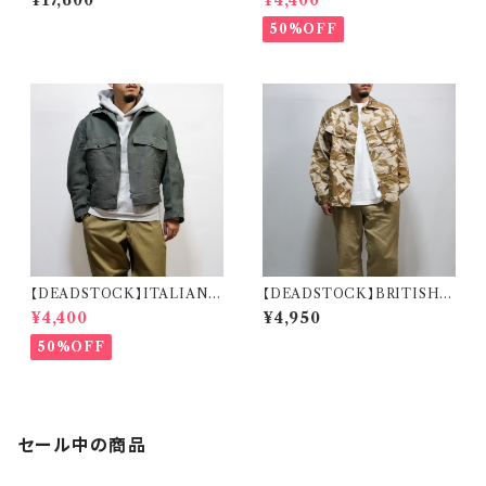
¥17,600
¥4,400
米軍 スノーカモ パーカー デッド
RT フランス軍 スリーピングシャ
ストック
ツ デッドストック
50%OFF
【DEADSTOCK】ITALIAN A
【DEADSTOCK】BRITISH A
IR FORCE PILOT JACKET
RMY TROPICAL COMBA
¥4,400
¥4,950
イタリア軍 エアフォース パイロ
T JACKET DESERT DPM
ットジャケット
イギリス軍 トロピカルコンバット
50%OFF
ジャケット デザートDPM デッド
ストック
セール中の商品