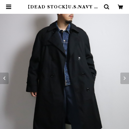
【DEAD STOCK】U.S.NAVY TR
ENCH COAT WITH LINER 米
軍 トレンチコート ブラック ライナー
付き デッドストック | CADAL8