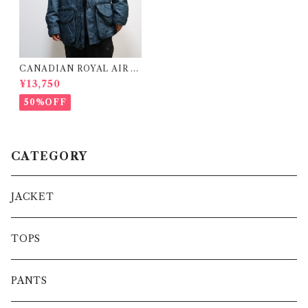
CANADIAN ROYAL AIR F
ORCE COLD & WET WEA
¥13,750
THER PARKA カナディアンゴ
アテックス カナダ軍 ロイヤルエ
50%OFF
アフォース
CATEGORY
JACKET
TOPS
PANTS