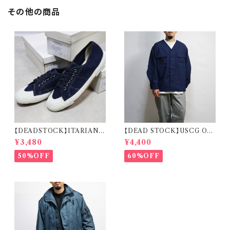
その他の商品
【DEADSTOCK】ITARIAN
【DEAD STOCK】USCG OD
MILITARY M.M. DECK S
U SHIRT REMAKE CARDI
¥3,480
¥4,400
HOES イタリア海軍 デッキシュ
GAN 米国沿岸警備隊 オペレー
ーズ 箱付き デッドストック
ションジャケット リメイク カーデ
50%OFF
60%OFF
ィガン