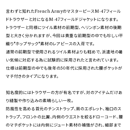
言わずと知れたFrench ArmyのマスターピースM-47フィール
ドトラウザーと対になるM-47フィールドジャケットになります。
トラウザーと同様にツイル素材の前期型、ヘリンボン素材の後期
型と大きく分かれますが、今回は貴重な前期型の中でも珍しい平
織り"ホップサック"素材のレアピースの入荷です。
通常の前期型で使用されるツイル素材よりも軽めで、派遣地の暑
い気候に対応する為に試験的に採用されたと言われています。
仕様は前期型の中でも後年の50年代に採用された腰ポケットが
マチ付きのタイプになります。
知名度的にはトラウザーの方が有名ですが、対のアイテムだけあ
り縫製や作り込みの素晴らしい一枚。
防風性を高める首元のチンストラップ、肩のエポレット、袖口のス
トラップ、フロントの比翼、内側のウエストを絞るドローコード、腰
のマチポケットには内側にジュート素材の補強がされ、細部まで