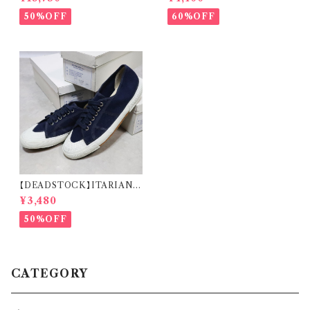
THER PARKA カナディアンゴ
GAN 米国沿岸警備隊 オペレー
アテックス カナダ軍 ロイヤルエ
ションジャケット リメイク カーデ
50%OFF
60%OFF
アフォース
ィガン
【DEADSTOCK】ITARIAN
MILITARY M.M. DECK S
¥3,480
HOES イタリア海軍 デッキシュ
ーズ 箱付き デッドストック
50%OFF
CATEGORY