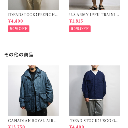
【DEADSTOCK】FRENCH
U.S.ARMY IPFU TRAININ
MILITARY SLEEPING SHI
G SHORTS 米軍 トレーニング
¥4,400
¥1,815
RT フランス軍 スリーピングシャ
ショーツ
ツ デッドストック
50%OFF
50%OFF
その他の商品
CANADIAN ROYAL AIR F
【DEAD STOCK】USCG OD
ORCE COLD & WET WEA
U SHIRT REMAKE CARDI
¥13,750
¥4,400