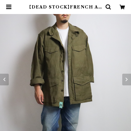
【DEAD STOCK】FRENCH AR
MY M-47 FIELD JACKET フラ
ンス軍 フィールドジャケット 平織り
ホップサック | CADAL8