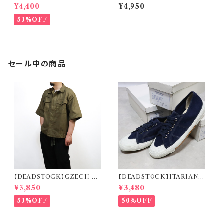
IR FORCE PILOT JACKET
RMY TROPICAL COMBA
¥4,400
¥4,950
イタリア軍 エアフォース パイロ
T JACKET DESERT DPM
ットジャケット
イギリス軍 トロピカルコンバット
50%OFF
ジャケット デザートDPM デッド
ストック
セール中の商品
【DEADSTOCK】CZECH A
【DEADSTOCK】ITARIAN
RMY REMAKE HALF SLEE
MILITARY M.M. DECK S
¥3,850
¥3,480
VE SHIRT チェコ軍 リメイク
HOES イタリア海軍 デッキシュ
ハーフスリーブ シャツ
ーズ 箱付き デッドストック
50%OFF
50%OFF