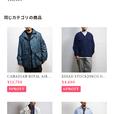
T フランス軍 フィールドジャケッ
ト 平織り ホップサック
同じカテゴリの商品
CANADIAN ROYAL AIR F
【DEAD STOCK】USCG OD
ORCE COLD & WET WEA
U SHIRT REMAKE CARDI
¥13,750
¥4,400
THER PARKA カナディアンゴ
GAN 米国沿岸警備隊 オペレー
アテックス カナダ軍 ロイヤルエ
ションジャケット リメイク カーデ
50%OFF
60%OFF
アフォース
ィガン