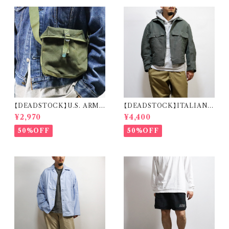
【DEADSTOCK】U.S. ARMY
【DEADSTOCK】ITALIAN A
CW-502 RADIO TRANSMI
IR FORCE PILOT JACKET
¥2,970
¥4,400
SSION CABLE BAG 米軍 ラ
イタリア軍 エアフォース パイロ
ジオケーブルバッグ
ットジャケット
50%OFF
50%OFF