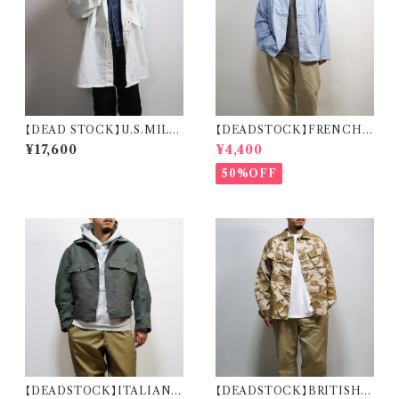
【DEAD STOCK】U.S.MILIT
【DEADSTOCK】FRENCH
ARY SNOW CAMO PARKA
MILITARY SLEEPING SHI
¥17,600
¥4,400
米軍 スノーカモ パーカー デッド
RT フランス軍 スリーピングシャ
ストック
ツ デッドストック
50%OFF
【DEADSTOCK】ITALIAN A
【DEADSTOCK】BRITISH A