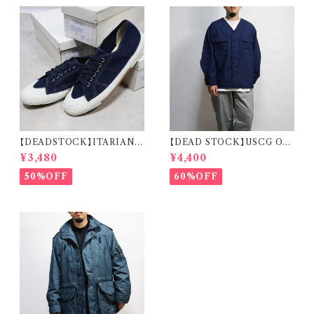
【DEADSTOCK】ITARIAN
【DEAD STOCK】USCG OD
MILITARY M.M. DECK S
U SHIRT REMAKE CARDI
¥3,480
¥4,400
HOES イタリア海軍 デッキシュ
GAN 米国沿岸警備隊 オペレー
ーズ 箱付き デッドストック
ションジャケット リメイク カーデ
50%OFF
60%OFF
ィガン