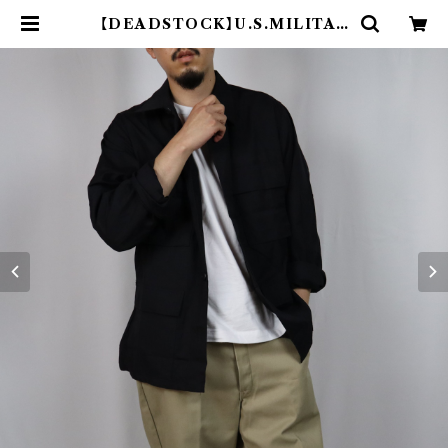
【DEADSTOCK】U.S.MILITAR
Y BLACK357 BDU JACKET 米
軍 ブラック357 BDUジャケット |
CADAL8