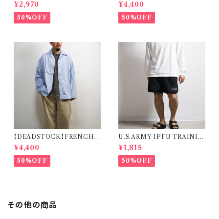
CW-502 RADIO TRANSMI
IR FORCE PILOT JACKET
¥2,970
¥4,400
SSION CABLE BAG 米軍 ラ
イタリア軍 エアフォース パイロ
ジオケーブルバッグ
ットジャケット
50%OFF
50%OFF
【DEADSTOCK】FRENCH
U.S.ARMY IPFU TRAININ
MILITARY SLEEPING SHI
G SHORTS 米軍 トレーニング
¥4,400
¥1,815
RT フランス軍 スリーピングシャ
ショーツ
ツ デッドストック
50%OFF
50%OFF
その他の商品