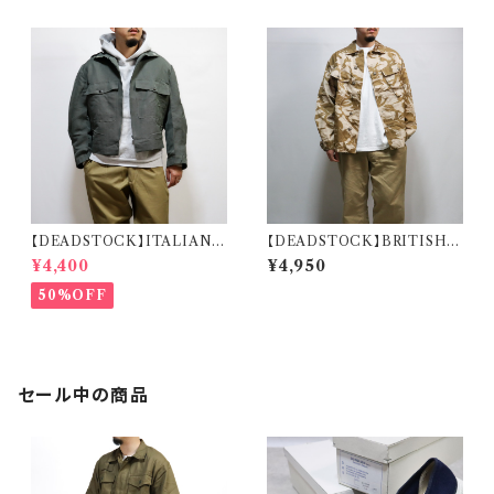
【DEADSTOCK】ITALIAN A
【DEADSTOCK】BRITISH A
IR FORCE PILOT JACKET
RMY TROPICAL COMBA
¥4,400
¥4,950
イタリア軍 エアフォース パイロ
T JACKET DESERT DPM
ットジャケット
イギリス軍 トロピカルコンバット
50%OFF
ジャケット デザートDPM デッド
ストック
セール中の商品