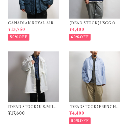
CANADIAN ROYAL AIR F
【DEAD STOCK】USCG OD
ORCE COLD & WET WEA
U SHIRT REMAKE CARDI
¥13,750
¥4,400
THER PARKA カナディアンゴ
GAN 米国沿岸警備隊 オペレー
アテックス カナダ軍 ロイヤルエ
ションジャケット リメイク カーデ
50%OFF
60%OFF
アフォース
ィガン
【DEAD STOCK】U.S.MILIT
【DEADSTOCK】FRENCH
ARY SNOW CAMO PARKA
MILITARY SLEEPING SHI
¥17,600
¥4,400
米軍 スノーカモ パーカー デッド
RT フランス軍 スリーピングシャ
ストック
ツ デッドストック
50%OFF