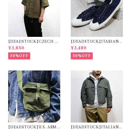
【DEADSTOCK】CZECH A
【DEADSTOCK】ITARIAN
RMY REMAKE HALF SLEE
MILITARY M.M. DECK S
¥3,850
¥3,480
VE SHIRT チェコ軍 リメイク
HOES イタリア海軍 デッキシュ
ハーフスリーブ シャツ
ーズ 箱付き デッドストック
50%OFF
50%OFF
【DEADSTOCK】U.S. ARMY
【DEADSTOCK】ITALIAN A